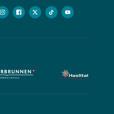




