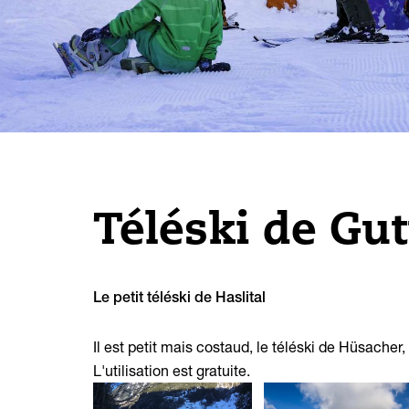
Luge
Cartes d'hiver
Ski de fond
Plans des localités
Grottes de Beatus
Fun et aventure
Programme mauvais temps
Baignade et bien-être
Téléski de Gu
Le petit téléski de Haslital
Il est petit mais costaud, le téléski de Hüsache
L'utilisation est gratuite.