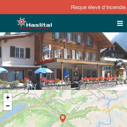
Risque élevé d'incendie de for
+
−