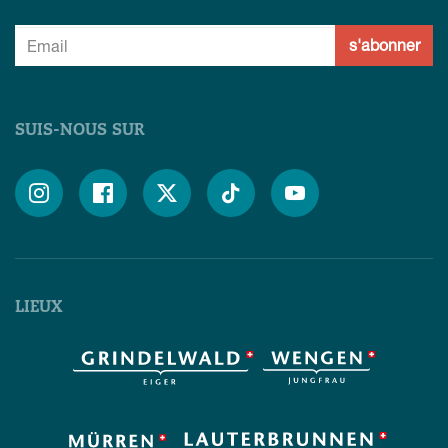
s'abonner
SUIS-NOUS SUR





LIEUX