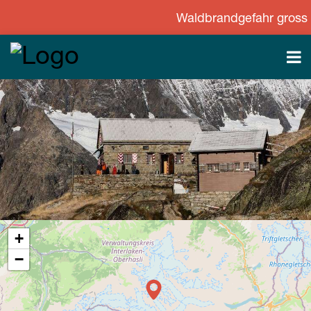
Waldbrandgefahr gross - St
+
−