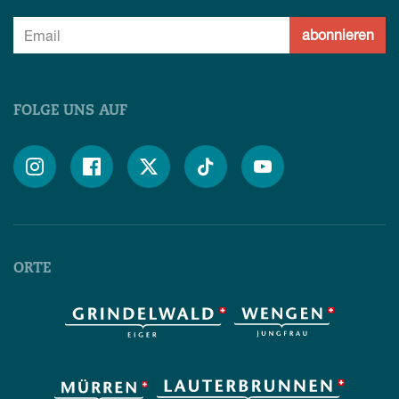
abonnieren
FOLGE UNS AUF





ORTE