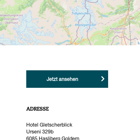
Shopping und Miete
Rental
Berg- und
L
Schneesportschulen
Lokale Produkte
Jetzt ansehen
ADRESSE
Hotel Gletscherblick
Urseni 329b
6085
Hasliberg Goldern