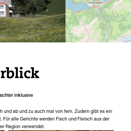
Tourist Center Meiringen
Unterkünfte
Gastronomie
Tourist Center Innertkirchen
Hotels
Medizinisches Angebot
Restaurants

Ferienwohnungen
Café / Bar
Camping
Nightlife
Gruppenunterkünfte
SAC- und AACB-Hütten
rblick
Berghütten
Marktplatz
schter inklusive
Hotels
nah und ab und zu auch mal von fern. Zudem gibt es ein
Ferienwohnungen
 Für alle Gerichte werden Fisch und Fleisch aus der
Spezialangebote
er Region verwendet.