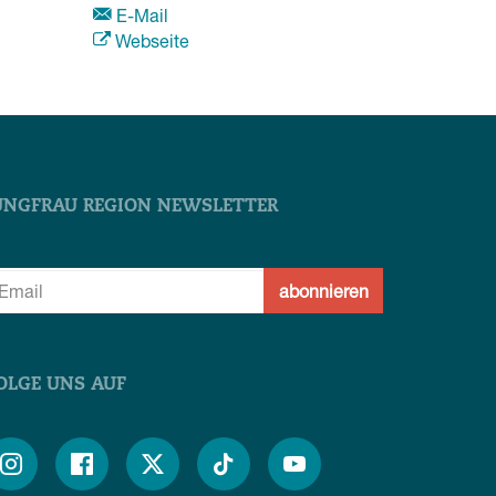
E-Mail
Webseite
UNGFRAU REGION NEWSLETTER
abonnieren
OLGE UNS AUF




