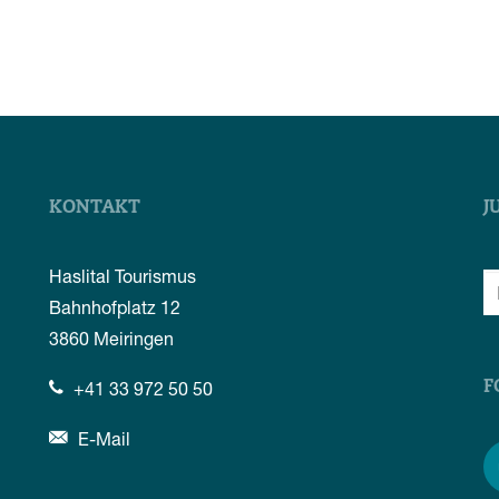
KONTAKT
J
Haslital Tourismus
Bahnhofplatz 12
3860
Meiringen
+41 33 972 50 50
F
E-Mail