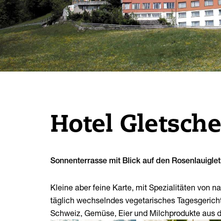
Wanderungen
Ortskarten
Abenteuer und Spass
Beatushöhlen
Klettern
Mountainbike
Schlechtwetter
Baden und Wellness
Hotel Gletsche
Sonnenterrasse mit Blick auf den Rosenlauiglet
Kleine aber feine Karte, mit Spezialitäten von 
täglich wechselndes vegetarisches Tagesgericht.
Schweiz, Gemüse, Eier und Milchprodukte aus d