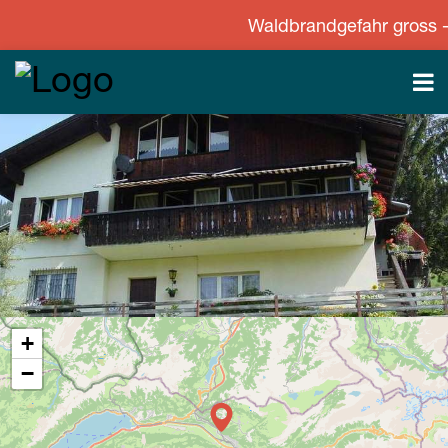
Waldbrandgefahr gross - St
+
−